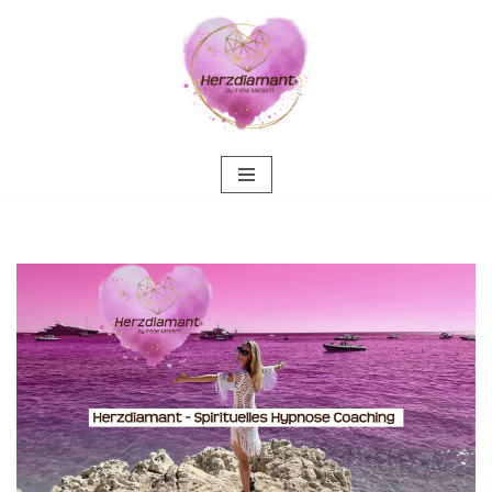
Zum
Inhalt
springen
Hypnose Coaching
Altdorf
– 💓️💎Herzdiamant:
✔️Heilhypnose, Energiearbeit & Reiki, Psychologische
Beratung, Spirituelle Trauerverarbeitung & Trauerhilfe,
Hypnotherapie. Sie haben nach ☑️ Spirituelle
Trauerverarbeitung & Trauerhilfe, ✔️ Hypnose, ✔️
Energiearbeit & Reiki, ✔️ Psychologische Beratung oder ✔️
Spirituelles Coaching gesucht? ➡️ 💓️💎Herzdiamant, Dein
Online Hypnose-Coach & psychologische Beraterin für
Altdorf. Ich verwirkliche Deine Aufgaben ✉.