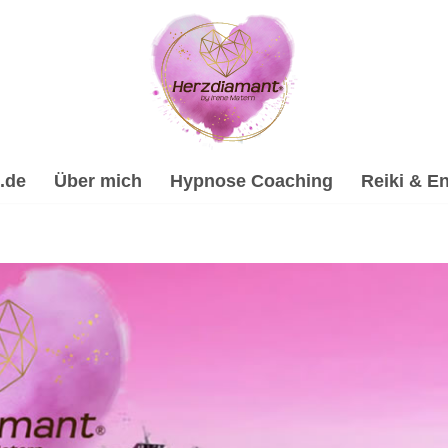
.de
Über mich
Hypnose Coaching
Reiki & En
ypnose, Energiearbeit & Reiki, Psychologische Beratung, Spi
nose-Coach & psychologische Beraterin. ✔️ Hypnose, ✔️ Reiki
lles Coaching für Altdorf. Erlebe meinen Service ✉.