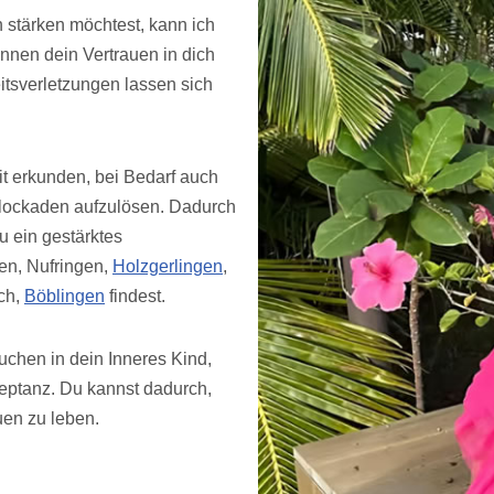
 stärken möchtest, kann ich
önnen dein Vertrauen in dich
tsverletzungen lassen sich
t erkunden, bei Bedarf auch
Blockaden aufzulösen. Dadurch
 ein gestärktes
en, Nufringen,
Holzgerlingen
,
ch,
Böblingen
findest.
uchen in dein Inneres Kind,
zeptanz. Du kannst dadurch,
uen zu leben.