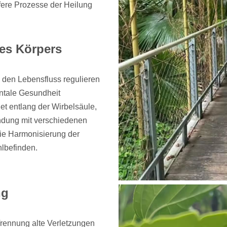
fere Prozesse der Heilung
res Körpers
 den Lebensfluss regulieren
ntale Gesundheit
t entlang der Wirbelsäule,
indung mit verschiedenen
ie Harmonisierung der
hlbefinden.
ng
Trennung alte Verletzungen