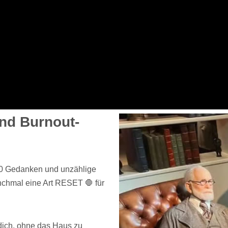
nd Burnout-
00 Gedanken und unzählige
chmal eine Art RESET 🛑 für
dich, ohne das Haus zu