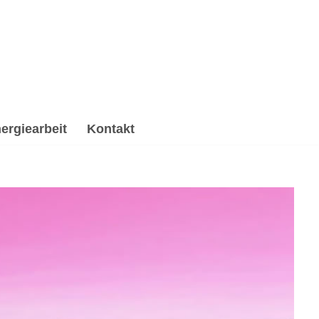
ergiearbeit
Kontakt
he Beratung, Spirituelle Trauerverarbeitung &
nose, ☑️ Spirituelle Trauerverarbeitung & Trauerhilfe,
 begleite Dich auf Deinem Weg ✉.