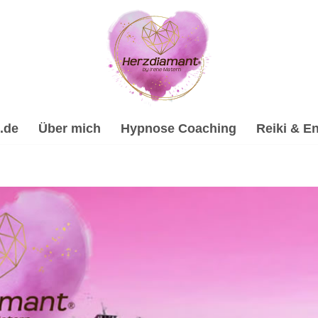
.de
Über mich
Hypnose Coaching
Reiki & En
iamant: ✔️Heilhypnose, Reiki & Energiearbeit, Psychologisc
n ☑️ Online Hypnose-Coach & psychologische Beraterin. ✔️ Hyp
nd ✔️ Spirituelles Coaching für Bad Teinach-Zavelstein. Ich