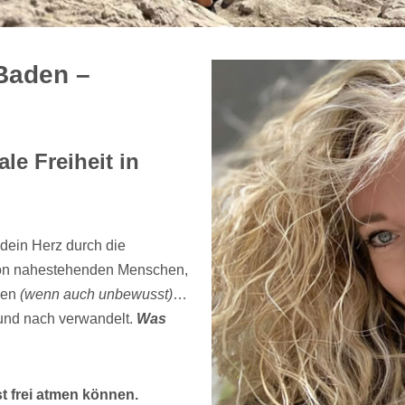
Baden –
le Freiheit in
dein Herz durch die
von nahestehenden Menschen,
ßen
(wenn auch unbewusst)
…
und nach verwandelt.
Was
t frei atmen können.