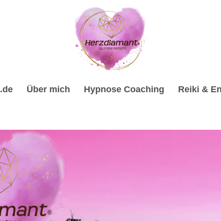
.de
Über mich
Hypnose Coaching
Reiki & En
✔️Heilhypnose, Energiearbeit & Reiki, Spirituelle Trauerver
se-Coach & psychologische Beraterin für 76530 Baden-Baden. 
eratung oder ✔️ Spirituelles Coaching. Ich öffne Türen zu n