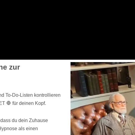
ne zur
d To-Do-Listen kontrollieren
ET 🛑 für deinen Kopf.
e dass du dein Zuhause
 Hypnose als einen