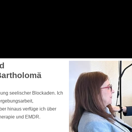
nd
Bartholomä
sung seelischer Blockaden. Ich
ergebungsarbeit,
ber hinaus verfüge ich über
stherapie und EMDR.