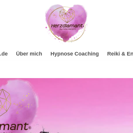
.de
Über mich
Hypnose Coaching
Reiki & En
lhypnose, Psychologische Beratung, Energiearbeit & Reiki,
️ Spirituelle Trauerverarbeitung & Trauerhilfe, ✔️ Hypnose,
ine Hypnose-Coach & psychologische Beraterin für Bartholo