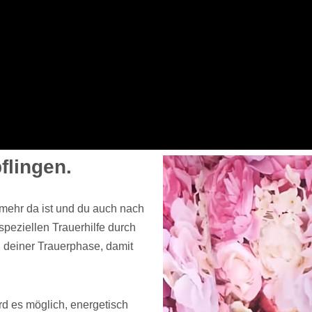
flingen.
 mehr da ist und du auch nach
 speziellen Trauerhilfe durch
n deiner Trauerphase, damit
rd es möglich, energetisch