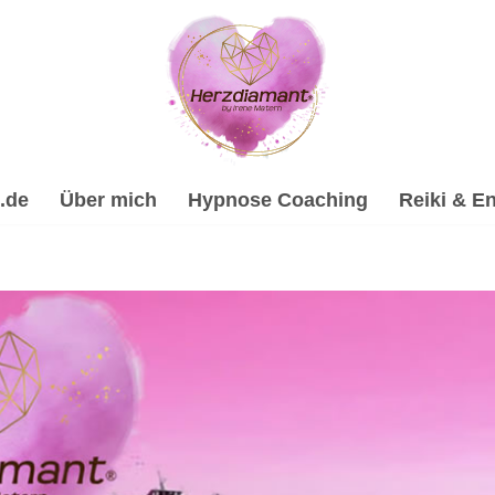
.de
Über mich
Hypnose Coaching
Reiki & En
ilhypnose, Spirituelle Trauerverarbeitung & Trauerhilfe, 
ypnose-Coach & psychologische Beraterin. ☑️ Spirituelle Trau
ituelles Coaching für Bempflingen. Nutze meine Erfahrung ✉