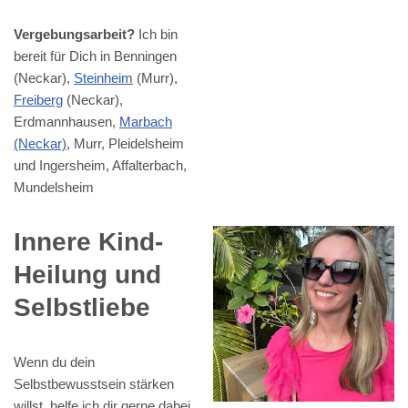
Vergebungsarbeit?
Ich bin
bereit für Dich in Benningen
(Neckar),
Steinheim
(Murr),
Freiberg
(Neckar),
Erdmannhausen,
Marbach
(Neckar)
, Murr, Pleidelsheim
und Ingersheim, Affalterbach,
Mundelsheim
Innere Kind-
Heilung und
Selbstliebe
Wenn du dein
Selbstbewusstsein stärken
willst, helfe ich dir gerne dabei.