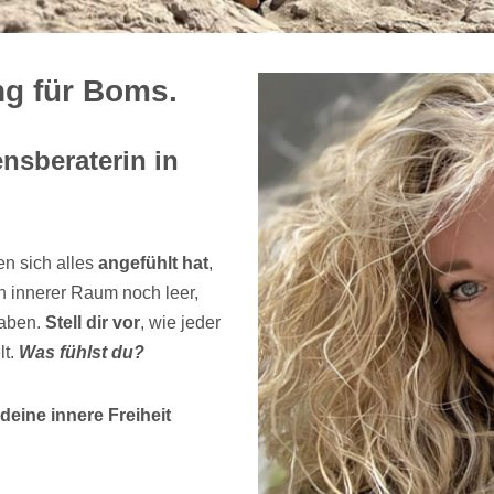
ng für Boms.
ensberaterin in
en sich alles
angefühlt hat
,
 innerer Raum noch leer,
haben.
Stell dir vor
, wie jeder
lt.
Was fühlst du?
eine innere Freiheit