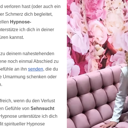
d verloren hast (oder auch ein
er Schmerz dich begleitet,
ellen
Hypnose-
terstütze ich dich in deiner
üren kannst.
ng zu deinem nahestehenden
ene noch einmal Abschied zu
efühle an ihn
senden
, die du
ine Umarmung schenken oder
n.
freich, wenn du den Verlust
nen Gefühle von
Sehnsucht
n Hypnose unterstütze ich dich
it spiritueller Hypnose