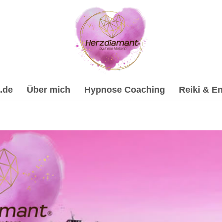
.de
Über mich
Hypnose Coaching
Reiki & En
ose, Psychologische Beratung, Energiearbeit & Reiki, Spiri
, ✔️ Hypnose, ☑️ Spirituelle Trauerverarbeitung & Trauerhilf
line Hypnose-Coach & psychologische Beraterin für 88361 