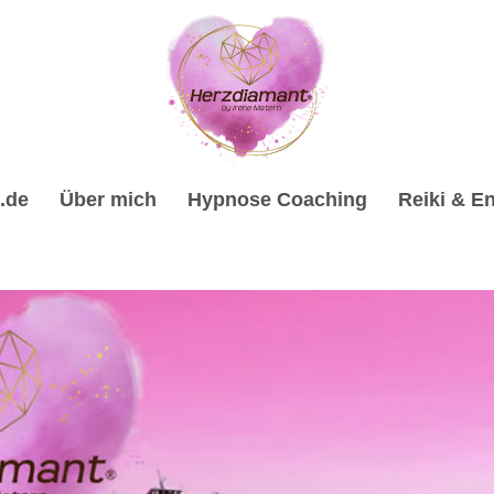
.de
Über mich
Hypnose Coaching
Reiki & En
ilhypnose, Psychologische Beratung, Reiki & Energiearbeit, 
 ✔️ Hypnose, ☑️ Spirituelle Trauerverarbeitung & Trauerhilfe
ypnose-Coach & psychologische Beraterin für Bornheim. Dei