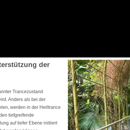
terstützung der
spannter Trancezustand
rd. Anders als bei der
len, werden in der Heiltrance
den tiefgreifende
 auf tiefer Ebene initiiert