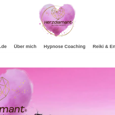
.de
Über mich
Hypnose Coaching
Reiki & En
nose, Psychologische Beratung, Spirituelle Trauerverarbeitu
rarbeitung & Trauerhilfe, ✔️ Energiearbeit & Reiki, ✔️ Hypno
 Online Hypnose-Coach & psychologische Beraterin. Ich bin 