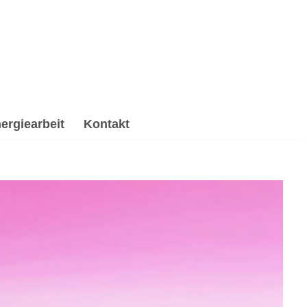
ergiearbeit
Kontakt
ng & Trauerhilfe, Reiki & Energiearbeit,
se, ✔️ Psychologische Beratung und ✔️ Spirituelles
bereit für Deine Aufgaben ✉.