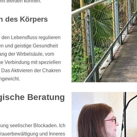
hrt werden können.
n des Körpers
 den Lebensfluss regulieren
gen und geistige Gesundheit
ang der Wirbelsäule, vom
e Verbindung mit speziellen
 Das Aktivieren der Chakren
hgewicht.
ische Beratung
sung seelischer Blockaden. Ich
 Trauerbewältigung und Inneres