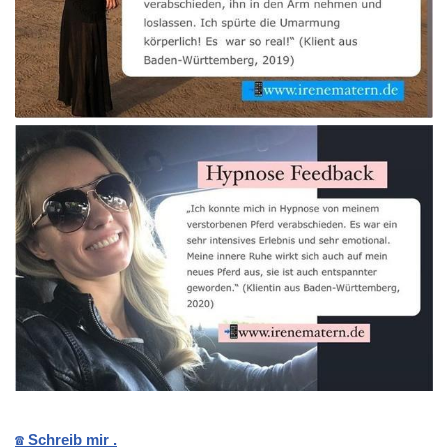
☎️ Schreib mir .