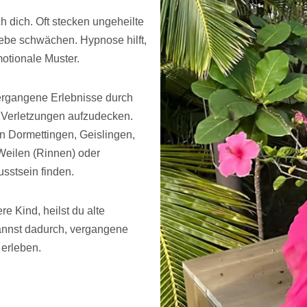
h dich. Oft stecken ungeheilte
iebe schwächen. Hypnose hilft,
motionale Muster.
ergangene Erlebnisse durch
e Verletzungen aufzudecken.
n Dormettingen, Geislingen,
Weilen (Rinnen) oder
stsein finden.
e Kind, heilst du alte
annst dadurch, vergangene
erleben.