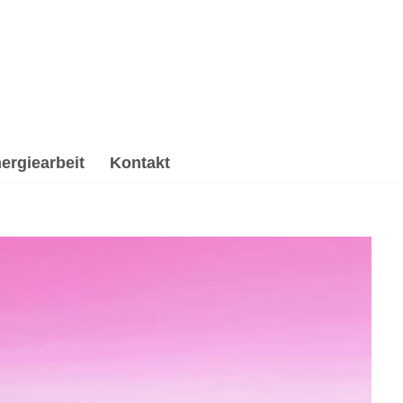
ergiearbeit
Kontakt
rbeitung & Trauerhilfe, Psychologische Beratung,
. ✔️ Hypnose, ✔️ Reiki & Energiearbeit, ☑️ Spirituelle
rbeiten ✉.