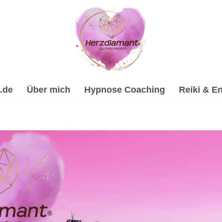
.de
Über mich
Hypnose Coaching
Reiki & En
eilhypnose, Reiki & Energiearbeit, Spirituelle Trauervera
ose-Coach & psychologische Beraterin in 72358 Dormettingen
eratung oder ✔️ Spirituelles Coaching. Lass uns zusammena