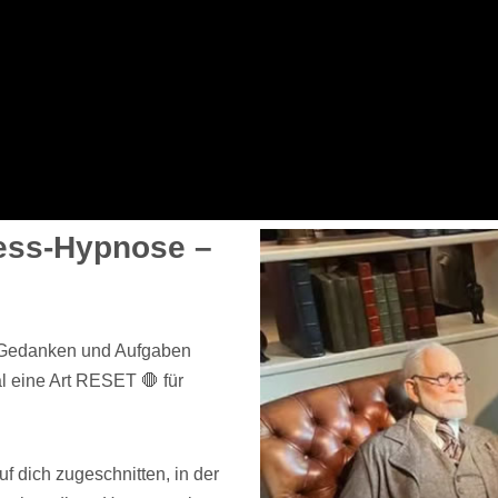
ess-Hypnose –
e Gedanken und Aufgaben
l eine Art RESET 🛑 für
 dich zugeschnitten, in der