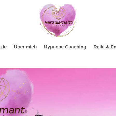
.de
Über mich
Hypnose Coaching
Reiki & En
eilhypnose, Reiki & Energiearbeit, Spirituelle Trauerverar
ose-Coach & psychologische Beraterin. ✔️ Reiki & Energiearbe
lles Coaching in 73345 Drackenstein. Maßgeschneiderte Lös