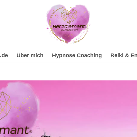
.de
Über mich
Hypnose Coaching
Reiki & En
pnose, Reiki & Energiearbeit, Spirituelle Trauerverarbeit
Energiearbeit, ☑️ Spirituelle Trauerverarbeitung & Trauerhil
ant, Dein Online Hypnose-Coach & psychologische Beraterin