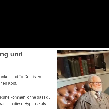
ung und
danken und To-Do-Listen
inen Kopf.
r Ruhe kommen, ohne dass du
trachten diese Hypnose als