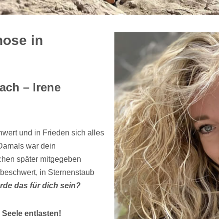
ose in
ach – Irene
wert und in Frieden sich alles
 Damals war dein
chen später mitgegeben
 beschwert, in Sternenstaub
rde das für dich sein?
Seele entlasten!