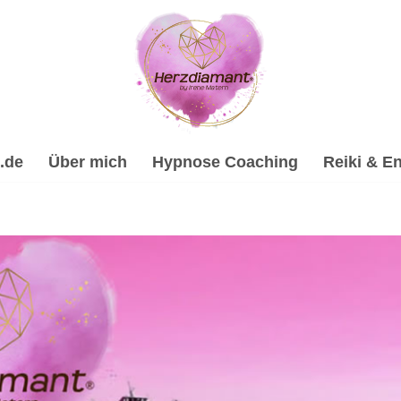
.de
Über mich
Hypnose Coaching
Reiki & En
hypnose, Psychologische Beratung, Energiearbeit & Reiki, 
e-Coach & psychologische Beraterin in Durlangen. ✔️ Hypnose
️ Spirituelles Coaching. Ich bin nur einen Anruf entfernt ✉.