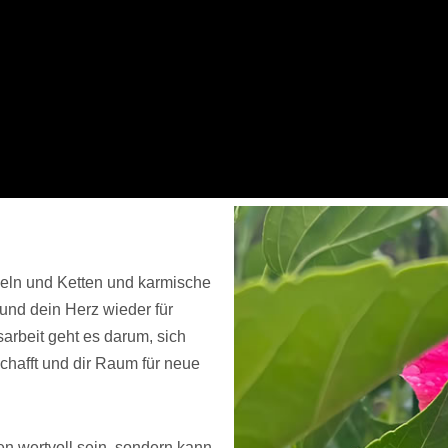
eln und Ketten und karmische
nd dein Herz wieder für
arbeit geht es darum, sich
schafft und dir Raum für neue
n wertvoll sein, sondern kann