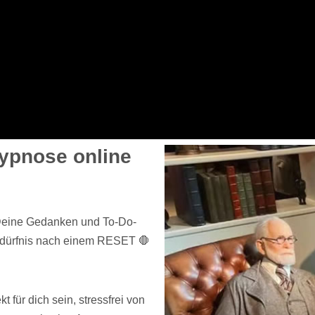
ypnose online
 Deine Gedanken und To-Do-
edürfnis nach einem RESET 🛑
ür dich sein, stressfrei von