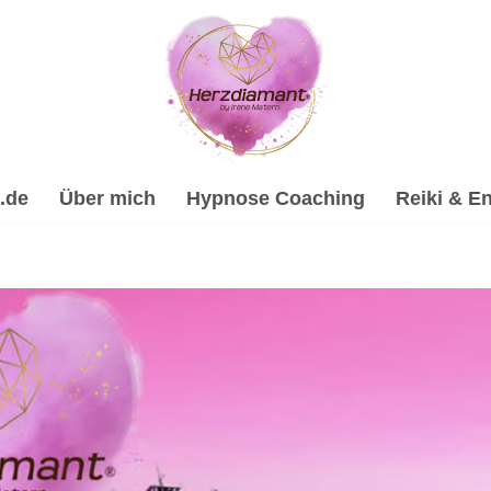
.de
Über mich
Hypnose Coaching
Reiki & En
hypnose, Psychologische Beratung, Spirituelle Trauerverar
Trauerverarbeitung & Trauerhilfe, ✔️ Energiearbeit & Reiki,
line Hypnose-Coach & psychologische Beraterin für 72144 