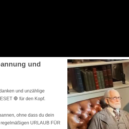
spannung und
Gedanken und unzählige
ESET 🛑 für den Kopf.
pannen, ohne dass du dein
als regelmäßigen URLAUB FÜR