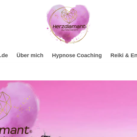
.de
Über mich
Hypnose Coaching
Reiki & En
 ✔️Heilhypnose, Psychologische Beratung, Spirituelle Trauer
t & Reiki, ☑️ Spirituelle Trauerverarbeitung & Trauerhilfe,
erzdiamant, Dein Online Hypnose-Coach & psychologische Ber