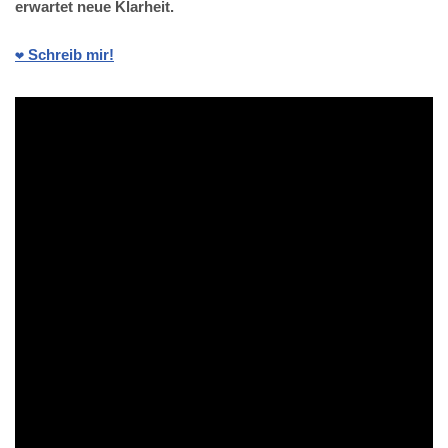
erwartet neue Klarheit.
❤️ Schreib mir!