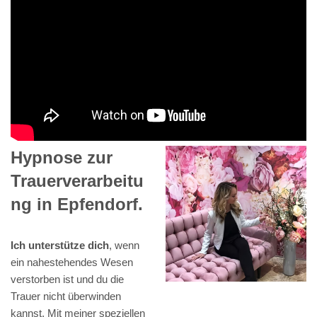
Hypnose zur
Trauerverarbeitu
ng in Epfendorf.
Ich unterstütze dich
, wenn
ein nahestehendes Wesen
verstorben ist und du die
Trauer nicht überwinden
kannst. Mit meiner speziellen