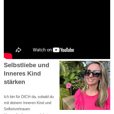
Selbstliebe und
Inneres Kind
stärken
Ich bin für DICH da, sobald du
mit deinem Inneren Kind und
Selbstvertrauen