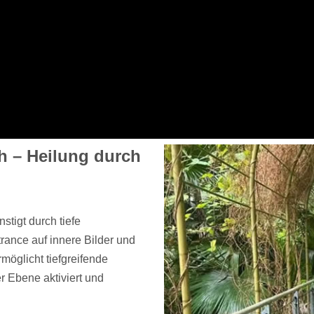
h – Heilung durch
tigt durch tiefe
rance auf innere Bilder und
möglicht tiefgreifende
 Ebene aktiviert und