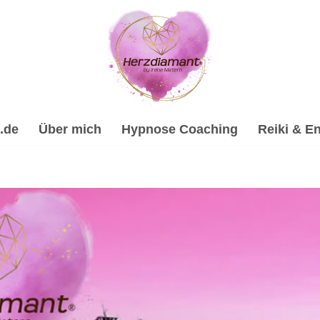
.de
Über mich
Hypnose Coaching
Reiki & En
hypnose, Psychologische Beratung, Spirituelle Trauerverarb
ypnose-Coach & psychologische Beraterin. ✔️ Hypnose, ☑️ Spir
tuelles Coaching für Freisbach. Ich bin an Deiner Seite ✉.