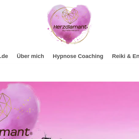
.de
Über mich
Hypnose Coaching
Reiki & En
ilhypnose, Psychologische Beratung, Spirituelle Trauerverar
rarbeitung & Trauerhilfe, ✔️ Hypnose, ✔️ Reiki & Energiearbe
Hypnose-Coach & psychologische Beraterin in Gerlingen. M