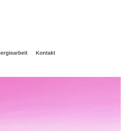
ergiearbeit
Kontakt
beitung & Trauerhilfe, Reiki & Energiearbeit,
it, ✔️ Psychologische Beratung oder ✔️ Spirituelles
aßgeschneiderte Lösungen für Dich ✉.