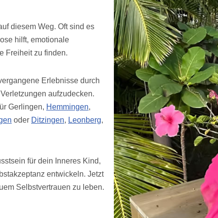
 auf diesem Weg. Oft sind es
se hilft, emotionale
 Freiheit zu finden.
 vergangene Erlebnisse durch
e Verletzungen aufzudecken.
ür Gerlingen,
Hemmingen
,
gen
oder
Ditzingen
,
Leonberg
,
stsein für dein Inneres Kind,
bstakzeptanz entwickeln. Jetzt
neuem Selbstvertrauen zu leben.