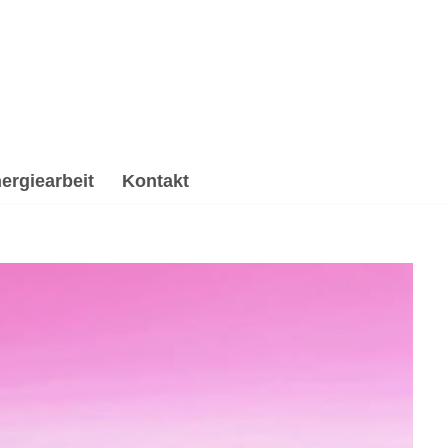
ergiearbeit
Kontakt
beitung & Trauerhilfe, Psychologische Beratung,
chologische Beratung oder ✔️ Spirituelles Coaching für
n Dein Wegbereiter ✉.