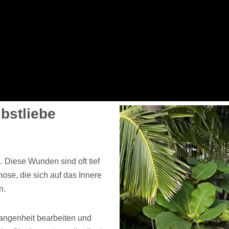
bstliebe
a. Diese Wunden sind oft tief
ose, die sich auf das Innere
n.
angenheit bearbeiten und