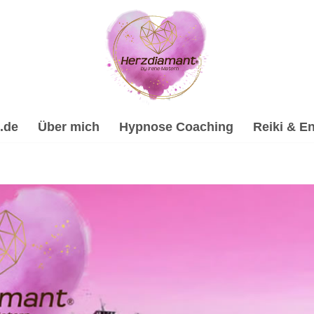
.de
Über mich
Hypnose Coaching
Reiki & En
eilhypnose, Reiki & Energiearbeit, Spirituelle Trauerverar
verarbeitung & Trauerhilfe, ✔️ Reiki & Energiearbeit, ✔️ Psy
 Online Hypnose-Coach & psychologische Beraterin. Ich bi