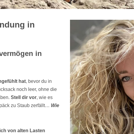
indung in
vermögen in
ngefühlt hat
, bevor du in
cksack noch leer, ohne die
aben.
Stell dir vor
, wie es
päck zu Staub zerfällt…
Wie
ch von alten Lasten