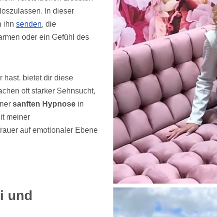
loszulassen. In dieser
n ihn
senden
, die
armen oder ein Gefühl des
hast, bietet dir diese
chen oft starker Sehnsucht,
iner
sanften Hypnose
in
it meiner
 Trauer auf emotionaler Ebene
i und