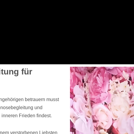
tung für
Angehörigen betrauern musst
ypnosebegleitung und
 inneren Frieden findest.
einem verstorbenen Liebsten