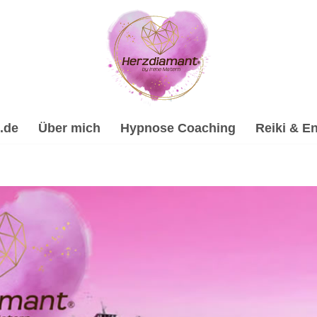
.de
Über mich
Hypnose Coaching
Reiki & En
lhypnose, Energiearbeit & Reiki, Psychologische Beratung, 
nose-Coach & psychologische Beraterin in 76767 Hagenbach. 
ratung und ✔️ Spirituelles Coaching. Dein Erfolg ist mein Zi