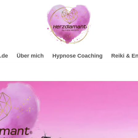
.de
Über mich
Hypnose Coaching
Reiki & En
✔️Heilhypnose, Energiearbeit & Reiki, Psychologische Berat
eitung & Trauerhilfe, ✔️ Hypnose, ✔️ Reiki & Energiearbeit,
zdiamant, Dein Online Hypnose-Coach & psychologische Bera