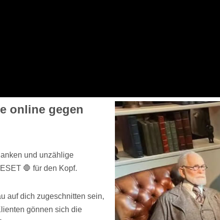
e online gegen
danken und unzählige
ESET 🛑 für den Kopf.
auf dich zugeschnitten sein,
ienten gönnen sich die