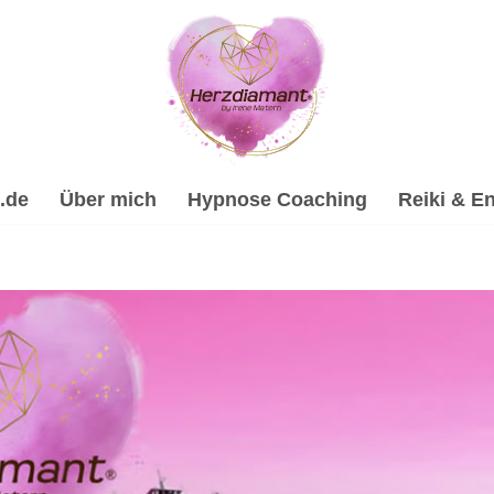
.de
Über mich
Hypnose Coaching
Reiki & En
: ✔️Heilhypnose, Psychologische Beratung, Spirituelle Trau
ose-Coach & psychologische Beraterin für Hochstadt (Pfalz). 
hologische Beratung und ✔️ Spirituelles Coaching. Auf Deine