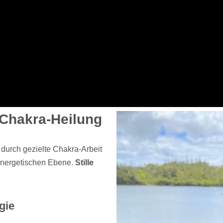
 Chakra-Heilung
durch gezielte Chakra-Arbeit
 energetischen Ebene.
Stille
gie