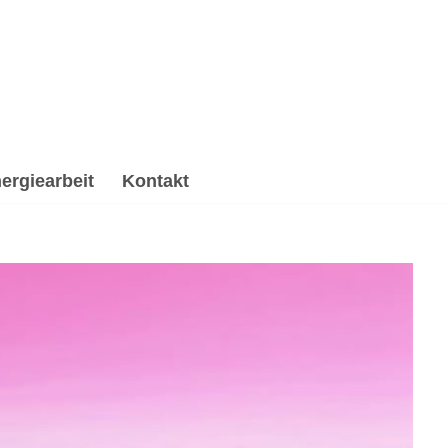
ergiearbeit
Kontakt
erverarbeitung & Trauerhilfe, Reiki & Energiearbeit,
✔️ Reiki & Energiearbeit, ☑️ Spirituelle
n Besuch freue ich mich ✉.