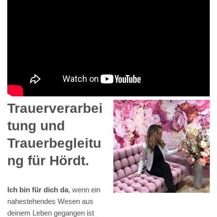
Trauerverarbei
tung und
Trauerbegleitu
ng für Hördt.
Ich bin für dich da
, wenn ein
nahestehendes Wesen aus
deinem Leben gegangen ist