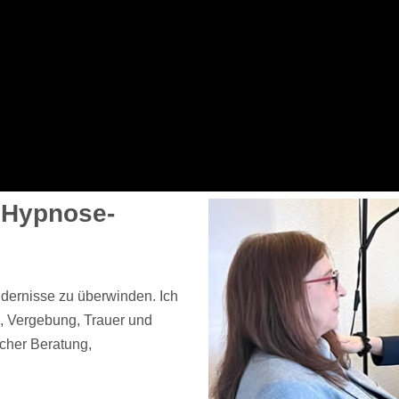
 Hypnose-
ndernisse zu überwinden. Ich
, Vergebung, Trauer und
cher Beratung,