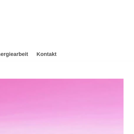
ergiearbeit
Kontakt
ki, Spirituelle Trauerverarbeitung & Trauerhilfe,
iki & Energiearbeit, ✔️ Hypnose, ☑️ Spirituelle
l zum Erfolg ✉.