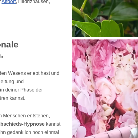
r
Altdorf
, Hildrizhausen,
onale
.
den Wesens erlebt hast und
leitung und
 in deiner Phase der
ren kannst.
n Menschen entstehen,
 Abschieds-Hypnose
kannst
, ihn gedanklich noch einmal