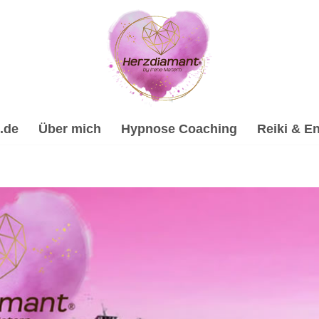
.de
Über mich
Hypnose Coaching
Reiki & En
✔️Heilhypnose, Psychologische Beratung, Energiearbeit & Rei
e-Coach & psychologische Beraterin für Holzgerlingen. ✔️ Re
ratung oder ✔️ Spirituelles Coaching. Ich bin Dein Schlüsse