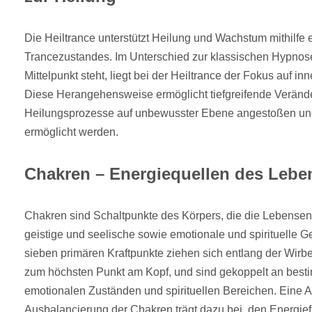
Die Heiltrance unterstützt Heilung und Wachstum mithilfe
Trancezustandes. Im Unterschied zur klassischen Hypnose
Mittelpunkt steht, liegt bei der Heiltrance der Fokus auf i
Diese Herangehensweise ermöglicht tiefgreifende Verän
Heilungsprozesse auf unbewusster Ebene angestoßen und
ermöglicht werden.
Chakren – Energiequellen des Lebe
Chakren sind Schaltpunkte des Körpers, die die Lebensen
geistige und seelische sowie emotionale und spirituelle G
sieben primären Kraftpunkte ziehen sich entlang der Wirbe
zum höchsten Punkt am Kopf, und sind gekoppelt an best
emotionalen Zuständen und spirituellen Bereichen. Eine A
Ausbalancierung der Chakren trägt dazu bei, den Energief