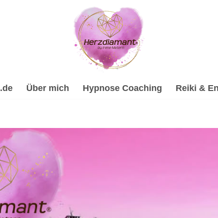
.de
Über mich
Hypnose Coaching
Reiki & En
lhypnose, Psychologische Beratung, Reiki & Energiearbeit,
e Trauerverarbeitung & Trauerhilfe, ✔️ Reiki & Energiearbeit
pnose-Coach & psychologische Beraterin in Hügelsheim. Tri