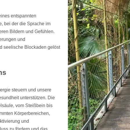
 eines entspannten
, bei der die Sprache im
nneren Bildern und Gefühlen.
derungen und
 seelische Blockaden gelöst
ns
ergie steuern und unsere
esundheit unterstützen. Die
lsäule, vom Steißbein bis
immten Körperbereichen,
ktivierung und
luss zu fördern und das