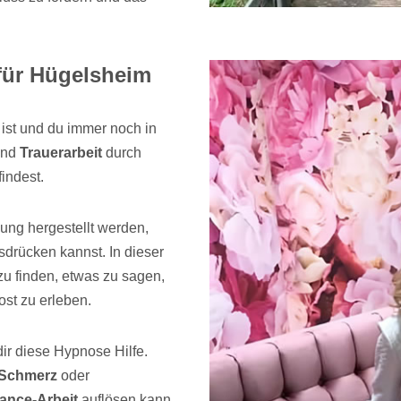
 für Hügelsheim
 ist und du immer noch in
und
Trauerarbeit
durch
indest.
ung hergestellt werden,
drücken kannst. In dieser
zu finden, etwas zu sagen,
ost zu erleben.
ir diese Hypnose Hilfe.
 Schmerz
oder
ance-Arbeit
auflösen kann,