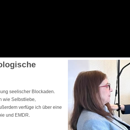
ologische
ösung seelischer Blockaden.
 wie Selbstliebe,
ußerdem verfüge ich über eine
apie und EMDR.