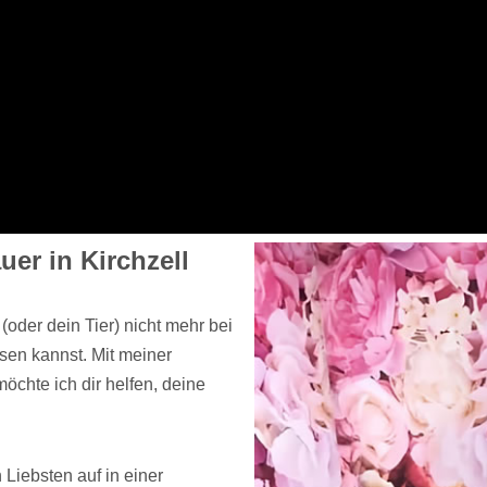
uer in Kirchzell
oder dein Tier) nicht mehr bei
ssen kannst. Mit meiner
öchte ich dir helfen, deine
 Liebsten auf in einer