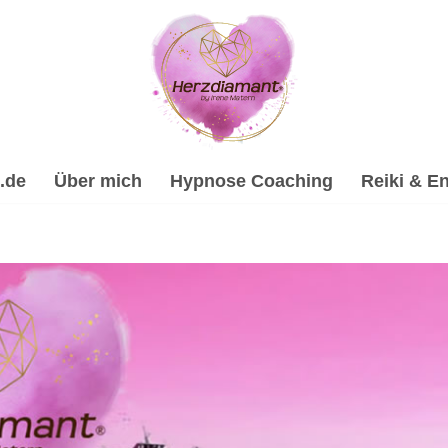
.de
Über mich
Hypnose Coaching
Reiki & En
hypnose, Spirituelle Trauerverarbeitung & Trauerhilfe, Ener
rarbeitung & Trauerhilfe, ✔️ Reiki & Energiearbeit, ✔️ Hypno
ypnose-Coach & psychologische Beraterin für 63931 Kirchze