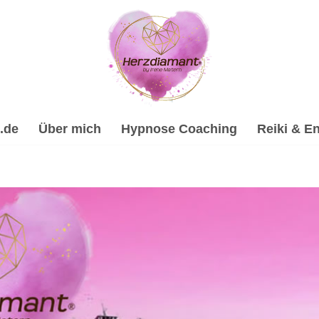
.de
Über mich
Hypnose Coaching
Reiki & En
ilhypnose, Psychologische Beratung, Reiki & Energiearbeit,
rbeit & Reiki, ☑️ Spirituelle Trauerverarbeitung & Trauerhil
t, Dein Online Hypnose-Coach & psychologische Beraterin. 