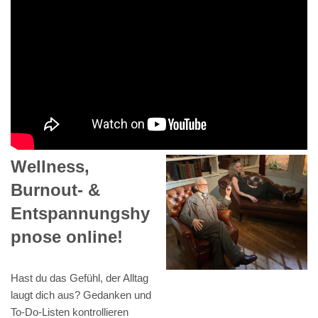
Wellness,
Burnout- &
Entspannungshy
pnose online!
Hast du das Gefühl, der Alltag
laugt dich aus? Gedanken und
To-Do-Listen kontrollieren