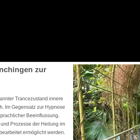
nchingen zur
spannter Trancezustand innere
ch. Im Gegensatz zur Hypnose
 sprachlicher Beeinflussung.
 und Prozesse der Heilung im
earbeitet ermöglicht werden.