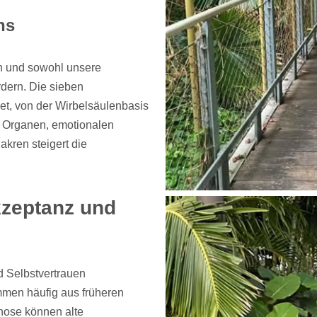
ns
n und sowohl unsere
rdern. Die sieben
et, von der Wirbelsäulenbasis
n Organen, emotionalen
akren steigert die
kzeptanz und
nd Selbstvertrauen
men häufig aus früheren
nose können alte