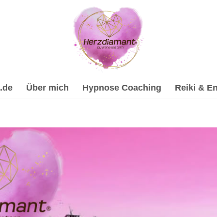
.de
Über mich
Hypnose Coaching
Reiki & En
amant: ✔️Heilhypnose, Reiki & Energiearbeit, Spirituelle Tra
rauerverarbeitung & Trauerhilfe, ✔️ Hypnose, ✔️ Reiki & Ene
nt, Dein Online Hypnose-Coach & psychologische Beraterin i