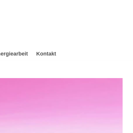
ergiearbeit
Kontakt
uerverarbeitung & Trauerhilfe, Psychologische
rgiearbeit, ✔️ Psychologische Beratung oder ✔️
n 70825 Korntal-Münchingen. Ich bin bereit für Deine