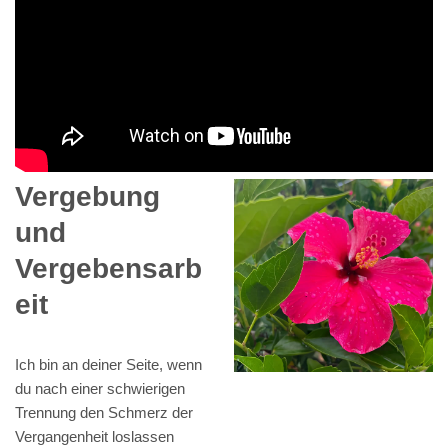
Vergebung
und
Vergebensarb
eit
Ich bin an deiner Seite, wenn
du nach einer schwierigen
Trennung den Schmerz der
Vergangenheit loslassen