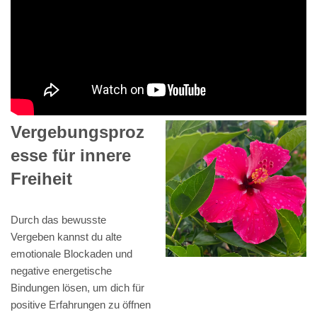
Vergebungsproz
esse für innere
Freiheit
Durch das bewusste
Vergeben kannst du alte
emotionale Blockaden und
negative energetische
Bindungen lösen, um dich für
positive Erfahrungen zu öffnen