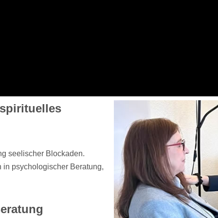
pirituelles
ung seelischer Blockaden.
in psychologischer Beratung,
Beratung