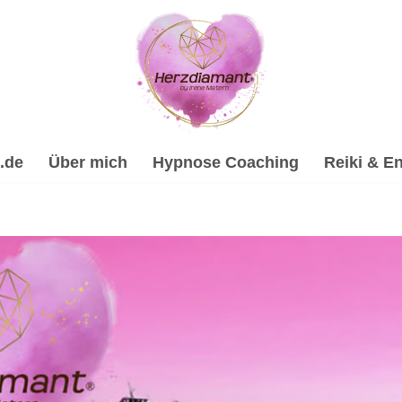
.de
Über mich
Hypnose Coaching
Reiki & En
eilhypnose, Energiearbeit & Reiki, Psychologische Beratung,
rbeitung & Trauerhilfe, ✔️ Hypnose, ✔️ Energiearbeit & Reiki
amant, Dein Online Hypnose-Coach & psychologische Berater