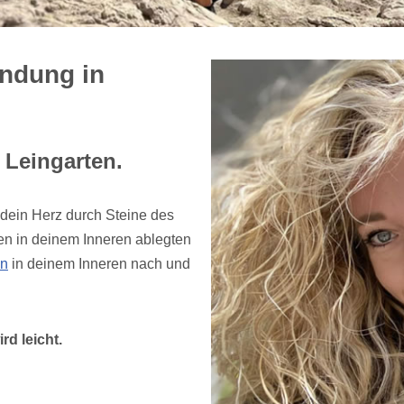
indung in
 Leingarten.
dein Herz durch Steine des
en in deinem Inneren ablegten
in
in deinem Inneren nach und
rd leicht.