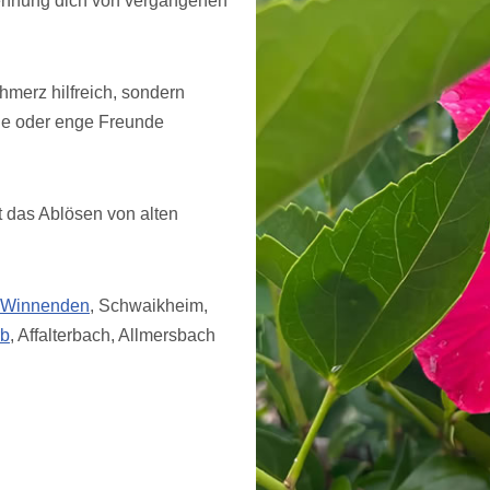
Trennung dich von vergangenen
merz hilfreich, sondern
lie oder enge Freunde
t das Ablösen von alten
Winnenden
, Schwaikheim,
rb
, Affalterbach, Allmersbach