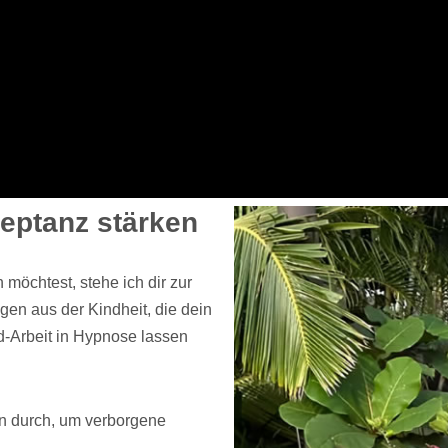
eptanz stärken
möchtest, stehe ich dir zur
gen aus der Kindheit, die dein
d-Arbeit in Hypnose lassen
en durch, um verborgene