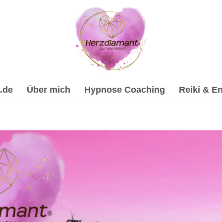
.de
Über mich
Hypnose Coaching
Reiki & En
Heilhypnose, Psychologische Beratung, Spirituelle Trauerver
eitung & Trauerhilfe, ✔️ Energiearbeit & Reiki, ✔️ Hypnose,
ine Hypnose-Coach & psychologische Beraterin für Leutenb