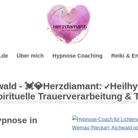
.de
Über mich
Hypnose Coaching
Reiki & En
ilhypnose, Energiearbeit & Reiki, Spirituelle Trauerverarb
️ Hypnose, ☑️ Spirituelle Trauerverarbeitung & Trauerhilfe,
Herzdiamant, Dein Online Hypnose-Coach & psychologische 
ypnose in