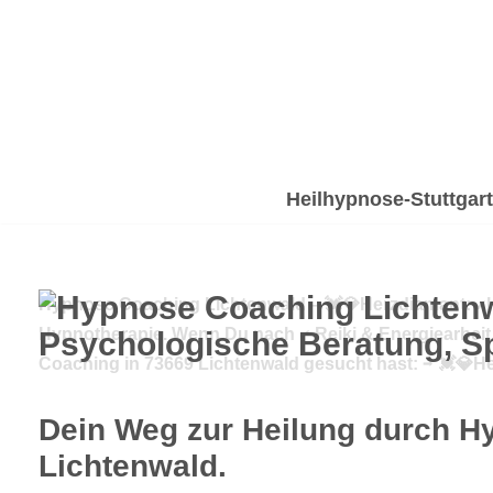
Zum
Inhalt
springen
Heilhypnose-Stuttgart
Hypnose Coaching Lichtenwald – 💓️💎Herzdiamant: ✔️He
Hypnotherapie. Wenn Du nach ✔️ Reiki & Energiearbeit, ✔
Coaching in 73669 Lichtenwald gesucht hast: ➡️ 💓️
Dein Weg zur Heilung durch H
Lichtenwald.