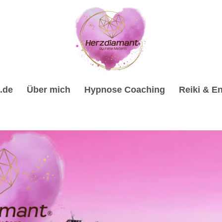
.de
Über mich
Hypnose Coaching
Reiki & En
lhypnose, Psychologische Beratung, Energiearbeit & Reiki, 
ose-Coach & psychologische Beraterin. ☑️ Spirituelle Trauerv
les Coaching in Lingenfeld. Ich verwirkliche Deine Wünsche