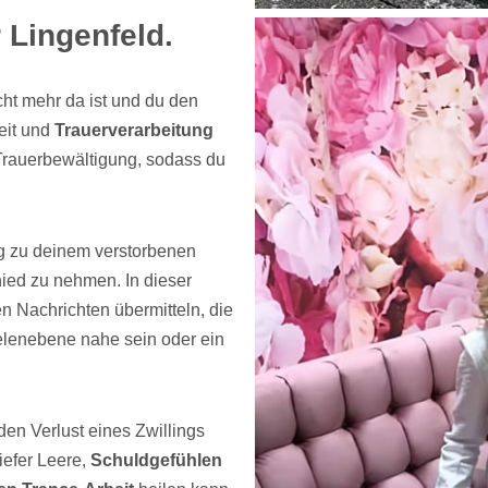
 Lingenfeld.
ht mehr da ist und du den
eit und
Trauerverarbeitung
 Trauerbewältigung, sodass du
ng zu deinem verstorbenen
ied zu nehmen. In dieser
 Nachrichten übermitteln, die
eelenebene nahe sein oder ein
den Verlust eines Zwillings
iefer Leere,
Schuldgefühlen