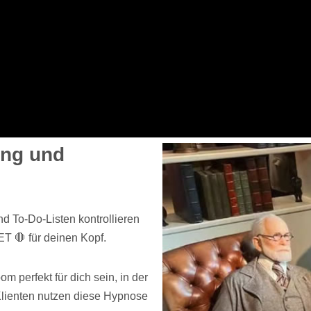
ung und
d To-Do-Listen kontrollieren
ET 🛑 für deinen Kopf.
 perfekt für dich sein, in der
Klienten nutzen diese Hypnose