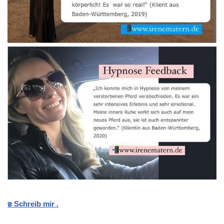
☎️ Schreib mir .