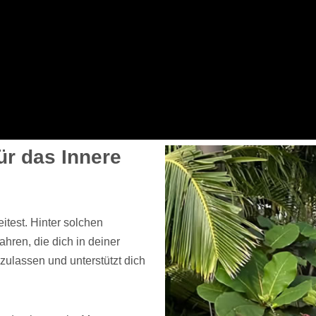
ür das Innere
itest. Hinter solchen
hren, die dich in deiner
szulassen und unterstützt dich