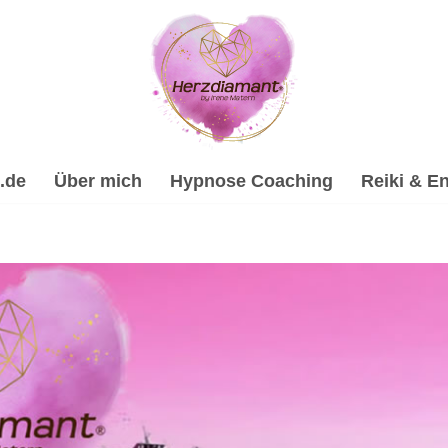
.de
Über mich
Hypnose Coaching
Reiki & En
ilhypnose, Spirituelle Trauerverarbeitung & Trauerhilfe, Ps
 ☑️ Spirituelle Trauerverarbeitung & Trauerhilfe, ✔️ Hypnose
mant, Dein Online Hypnose-Coach & psychologische Beraterin