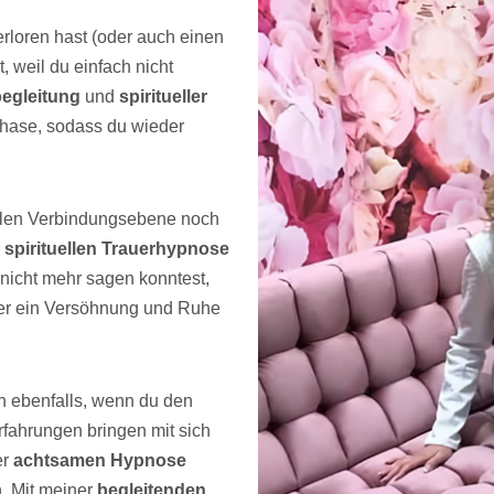
rloren hast (oder auch einen
, weil du einfach nicht
egleitung
und
spiritueller
rphase, sodass du wieder
ellen Verbindungsebene noch
r
spirituellen Trauerhypnose
 nicht mehr sagen konntest,
er ein Versöhnung und Ruhe
ch ebenfalls, wenn du den
Erfahrungen bringen mit sich
er
achtsamen Hypnose
n. Mit meiner
begleitenden