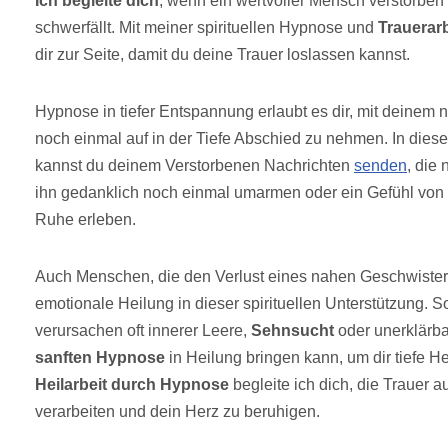
Ich begleite dich
, wenn ein wertvoller Mensch verstorben
schwerfällt. Mit meiner spirituellen Hypnose und
Trauerarb
dir zur Seite, damit du deine Trauer loslassen kannst.
Hypnose in tiefer Entspannung erlaubt es dir, mit deine
noch einmal auf in der Tiefe Abschied zu nehmen. In dies
kannst du deinem Verstorbenen Nachrichten
senden
, die
ihn gedanklich noch einmal umarmen oder ein Gefühl vo
Ruhe erleben.
Auch Menschen, die den Verlust eines nahen Geschwisters
emotionale Heilung in dieser spirituellen Unterstützung. 
verursachen oft innerer Leere,
Sehnsucht
oder unerklärbar
sanften Hypnose
in Heilung bringen kann, um dir tiefe H
Heilarbeit durch Hypnose
begleite ich dich, die Trauer 
verarbeiten und dein Herz zu beruhigen.