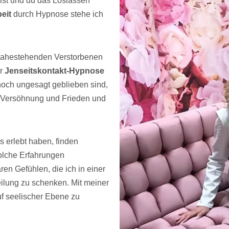
 ist und du das Loslassen
eit
durch Hypnose stehe ich
m nahestehenden Verstorbenen
er
Jenseitskontakt-Hypnose
 noch ungesagt geblieben sind,
n Versöhnung und Frieden und
 erlebt haben, finden
Solche Erfahrungen
en Gefühlen, die ich in einer
eilung zu schenken. Mit meiner
auf seelischer Ebene zu