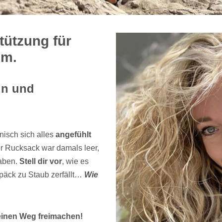
ützung für
im.
in und
nisch sich alles
angefühlt
er Rucksack war damals leer,
haben.
Stell dir vor
, wie es
päck zu Staub zerfällt…
Wie
inen Weg freimachen!