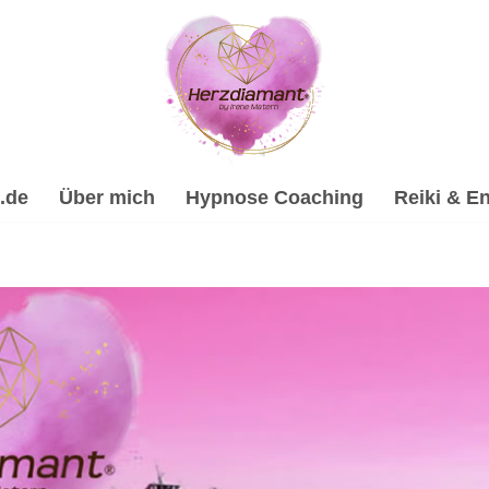
.de
Über mich
Hypnose Coaching
Reiki & En
hypnose, Reiki & Energiearbeit, Psychologische Beratung, S
nose-Coach & psychologische Beraterin für Mönsheim. ☑️ Spir
eratung und ✔️ Spirituelles Coaching. Ich verwirkliche Dei