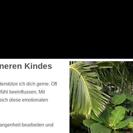
nneren Kindes
rstütze ich dich gerne. Oft
ühl beeinflussen. Mit
 sich diese emotionalen
gangenheit bearbeiten und