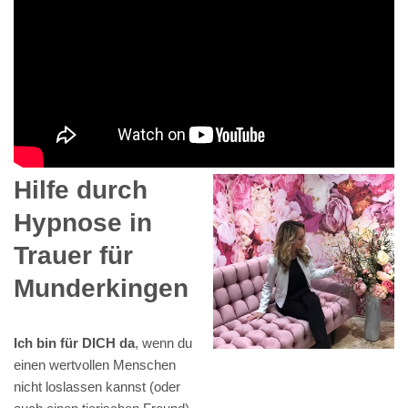
Hilfe durch
Hypnose in
Trauer für
Munderkingen
Ich bin für DICH da
, wenn du
einen wertvollen Menschen
nicht loslassen kannst (oder