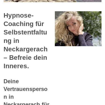
Hypnose-
Coaching für
Selbstentfaltu
ng in
Neckargerach
– Befreie dein
Inneres.
Deine
Vertrauensperso
n in
Neckargerach für