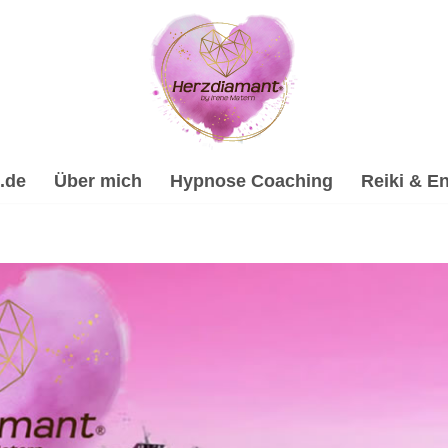
.de
Über mich
Hypnose Coaching
Reiki & En
hypnose, Psychologische Beratung, Spirituelle Trauerverar
verarbeitung & Trauerhilfe, ✔️ Energiearbeit & Reiki, ✔️ Ps
oach & psychologische Beraterin für 89278 Nersingen. Ich 