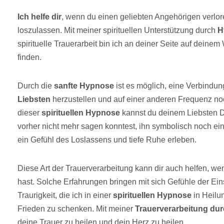
Ich helfe dir
, wenn du einen geliebten Angehörigen verlore
loszulassen. Mit meiner spirituellen Unterstützung durch
H
spirituelle Trauerarbeit bin ich an deiner Seite auf deine
finden.
Durch die
sanfte Hypnose
ist es möglich, eine Verbindu
Liebsten
herzustellen und auf einer anderen Frequenz noc
dieser
spirituellen Hypnose
kannst du deinem Liebsten Di
vorher nicht mehr sagen konntest, ihn symbolisch noch e
ein Gefühl des Loslassens und tiefe Ruhe erleben.
Diese Art der Trauerverarbeitung kann dir auch helfen, we
hast. Solche Erfahrungen bringen mit sich Gefühle der Ein
Traurigkeit, die ich in einer
spirituellen Hypnose
in Heilu
Frieden zu schenken. Mit meiner
Trauerverarbeitung du
deine Trauer zu heilen und dein Herz zu heilen.