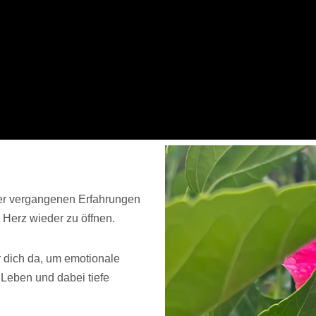
 der vergangenen Erfahrungen
n Herz wieder zu öffnen.
 dich da, um emotionale
Leben und dabei tiefe