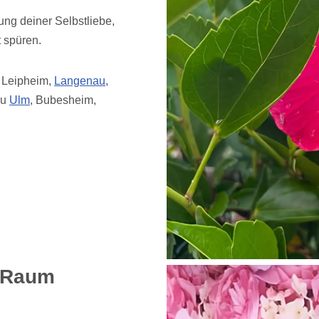
ung deiner Selbstliebe,
t spüren.
, Leipheim,
Langenau
,
eu
Ulm
, Bubesheim,
m Raum