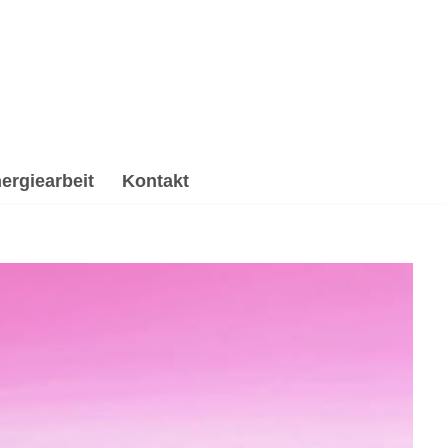
ergiearbeit
Kontakt
beitung & Trauerhilfe, Reiki & Energiearbeit,
ychologische Beratung oder ✔️ Spirituelles Coaching
mache den Unterschied ✉.