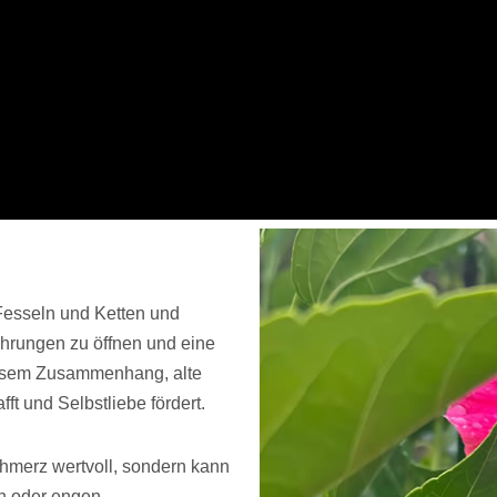
Fesseln und Ketten und
ahrungen zu öffnen und eine
diesem Zusammenhang, alte
fft und Selbstliebe fördert.
hmerz wertvoll, sondern kann
rn oder engen