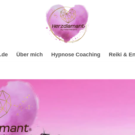
.de
Über mich
Hypnose Coaching
Reiki & En
lhypnose, Spirituelle Trauerverarbeitung & Trauerhilfe, Psy
e Trauerverarbeitung & Trauerhilfe, ✔️ Energiearbeit & Reiki
Hypnose-Coach & psychologische Beraterin für
Neu Ulm
. De