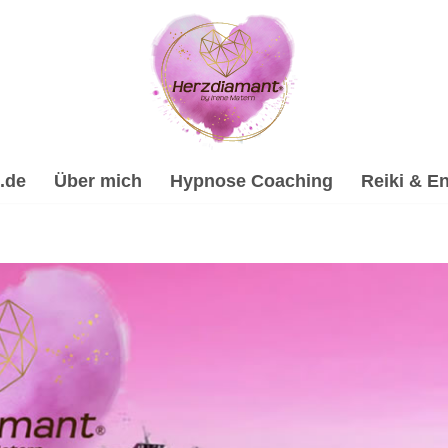
.de
Über mich
Hypnose Coaching
Reiki & En
lhypnose, Spirituelle Trauerverarbeitung & Trauerhilfe, Ps
ituelle Trauerverarbeitung & Trauerhilfe, ✔️ Hypnose, ✔️ Psy
e Hypnose-Coach & psychologische Beraterin. Entdeck mein