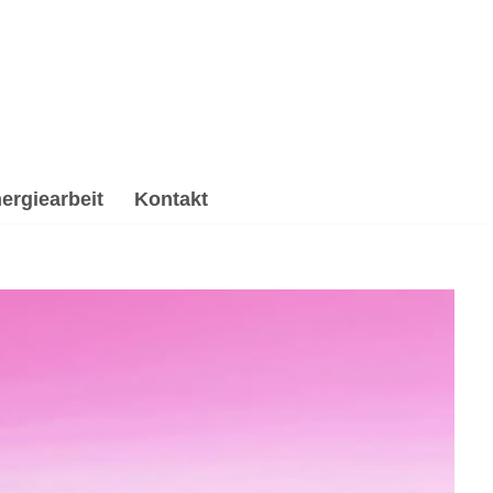
ergiearbeit
Kontakt
ychologische Beratung, Reiki & Energiearbeit,
chologische Beratung und ✔️ Spirituelles Coaching in
e Angebote ✉.