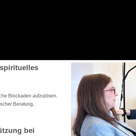
pirituelles
ische Blockaden aufzulösen.
scher Beratung,
ützung bei