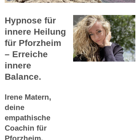
Hypnose für
innere Heilung
für Pforzheim
– Erreiche
innere
Balance.
Irene Matern,
deine
empathische
Coachin für
Pforzheim.