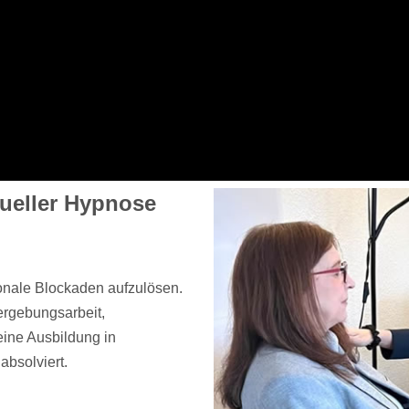
tueller Hypnose
ionale Blockaden aufzulösen.
ergebungsarbeit,
ine Ausbildung in
bsolviert.