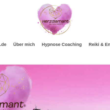
.de
Über mich
Hypnose Coaching
Reiki & En
ypnose, Energiearbeit & Reiki, Spirituelle Trauerverarbei
arbeitung & Trauerhilfe, ✔️ Energiearbeit & Reiki, ✔️ Hypnos
zdiamant, Dein Online Hypnose-Coach & psychologische Ber