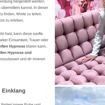
bindung hergestellt werden,
bermitteln kannst. In dieser
u finden, Worte zu teilen,
ost zu erleben.
t hast, kann diese sanfte
tarker Einsamkeit, Trauer oder
nften Hypnose
klären kann,
ellen Hypnose und
u loszulassen und dir inneren
m Einklang
 fördert innere Ruhe und