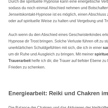
Durch die spirituelle Hypnose kann eine energetische Ver
sodass du noch einmal Abschied nehmen und Botschaften ü
Jenseitskontakt-Hypnose ist es möglich, einen Abschluss z
oder auf spirituelle Weise zu halten und Vergebung und Tr
Auch wenn du den Abschied eines Geschwisterkindes erleb
Hypnose dir Trost bringen. Solche Verluste führen oft zu s
unerklärlichen Schuldgefühlen mit sich, die ich in einer
sa
um dir Ruhe und Ausgleich zu bringen. Mit meiner
spiritu
Trauerarbeit
helfe ich dir, die Trauer auf tiefster Ebene z
Frieden zu schenken.
Energiearbeit: Reiki und Chakren i
Die Balance der Chakren und das Aktivieren der Heilkräfte