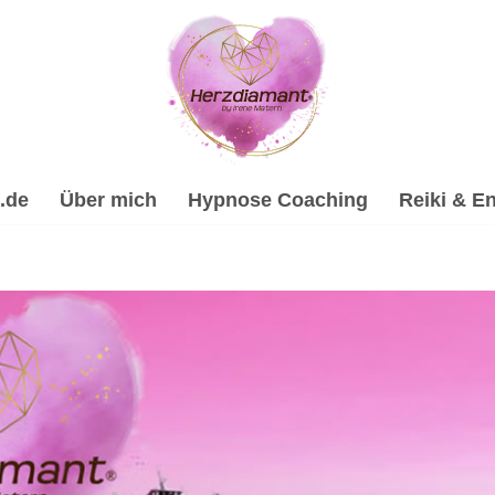
.de
Über mich
Hypnose Coaching
Reiki & En
ilhypnose, Psychologische Beratung, Spirituelle Trauervera
ypnose-Coach & psychologische Beraterin. ✔️ Energiearbeit &
elles Coaching für Rottenacker. Ich freue mich auf Dich ✉.