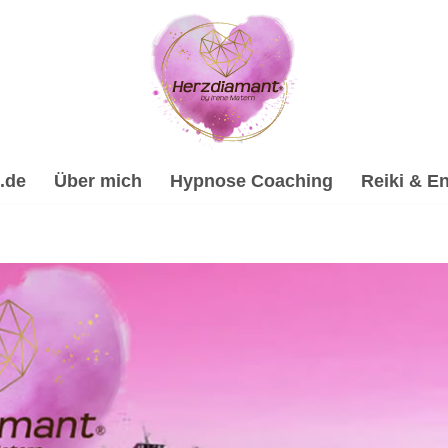
.de
Über mich
Hypnose Coaching
Reiki & En
nose, Spirituelle Trauerverarbeitung & Trauerhilfe, Energi
 Trauerhilfe, ✔️ Hypnose, ✔️ Energiearbeit & Reiki, ✔️ Psych
nose-Coach & psychologische Beraterin. Ich freue mich auf