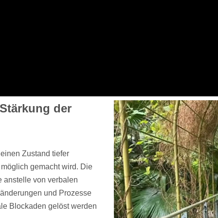
 Stärkung der
einen Zustand tiefer
möglich gemacht wird. Die
e anstelle von verbalen
eränderungen und Prozesse
ale Blockaden gelöst werden